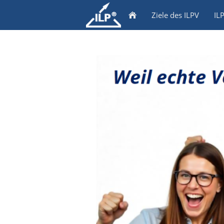
Ziele des ILPV
IL